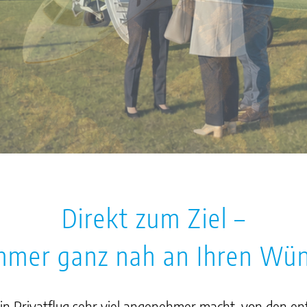
Direkt zum Ziel –
mmer ganz nah an Ihren Wü
ie ein Privatflug sehr viel angenehmer macht, von de