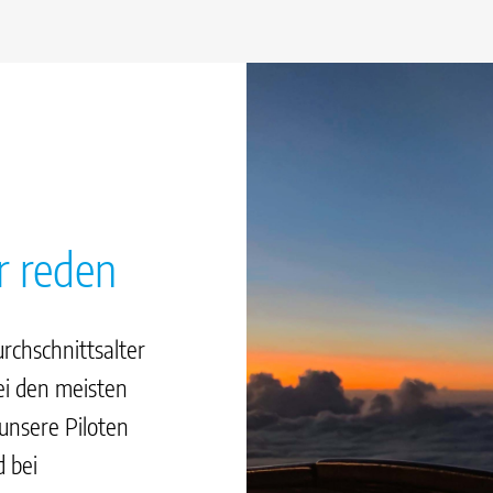
r reden
rchschnittsalter
bei den meisten
unsere Piloten
d bei